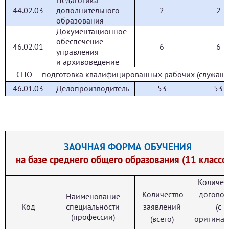
Педагогика
44.02.03
дополнительного
2
2
образования
Документационное
обеспечение
46.02.01
6
6
управления
и архивоведение
СПО — подготовка квалифицированных рабочих (служащи
46.01.03
Делопроизводитель
53
53
ЗАОЧНАЯ ФОРМА ОБУЧЕНИЯ
на базе среднего общего образования (11 классо
Количес
Количество
догово
Наименование
Код
специальности
заявлений
(с
(профессии)
(всего)
оригина