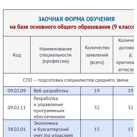
ЗАОЧНАЯ ФОРМА ОБУЧЕНИЯ
на базе основного общего образования (9 классо
Количес
Количество
догово
Наименование
Код
специальности
заявлений
(с
(профессии)
(всего)
оригина
аттестат
СПО — подготовка специалистов среднего звена
09.02.09
Веб-разработка
19
19
Разработка
и управление
09.02.11
32
32
программным
обеспечением
Экономика
38.02.01
и бухгалтерский
15
15
учет (по отраслям)