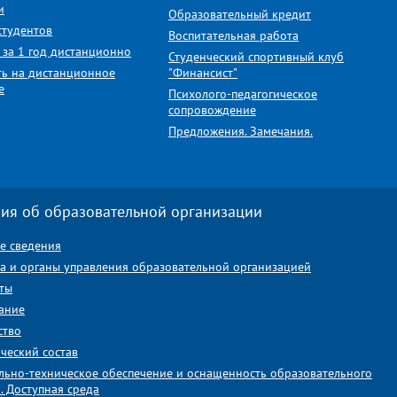
и
Образовательный кредит
студентов
Воспитательная работа
 за 1 год дистанционно
Студенческий спортивный клуб
ть на дистанционное
"Финансист"
е
Психолого-педагогическое
сопровождение
Предложения. Замечания.
ия об образовательной организации
е сведения
ра и органы управления образовательной организацией
ты
ание
ство
ческий состав
льно-техническое обеспечение и оснащенность образовательного
. Доступная среда