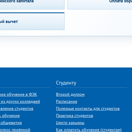
ринского капитала
Оплата обр
ый вычет
Студенту
ное обучение в ФЭК
Второй диплом
 из других колледжей
Расписание
овление студентов
Полезные контакты для студентов
ь обучение
Практика студентов
 общежития
Центр карьеры
вопрос приёмной
Как оплатить обучение (студентам)