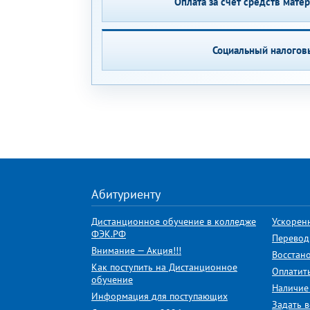
Оплата за счёт средств мате
Социальный налогов
Абитуриенту
Дистанционное обучение в колледже
Ускорен
ФЭК.РФ
Перевод
Внимание — Акция!!!
Восстан
Как поступить на Дистанционное
Оплатит
обучение
Наличие
Информация для поступающих
Задать 