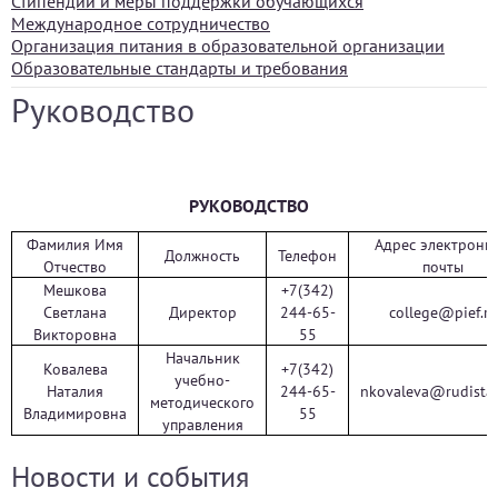
Стипендии и меры поддержки обучающихся
Международное сотрудничество
Организация питания в образовательной организации
Образовательные стандарты и требования
Руководство
РУКОВОДСТВО
Фамилия Имя
Адрес электронн
Должность
Телефон
Отчество
почты
Мешкова
+7(342)
Светлана
Директор
244-65-
college@pief.ru
Викторовна
55
Начальник
Ковалева
+7(342)
учебно-
Наталия
244-65-
nkovaleva@rudistan
методического
Владимировна
55
управления
Новости и события