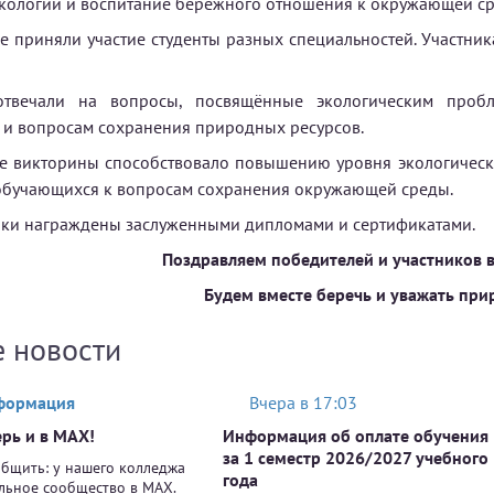
экологии и воспитание бережного отношения к окружающей ср
е приняли участие студенты разных специальностей. Участн
отвечали на вопросы, посвящённые экологическим пробл
 и вопросам сохранения природных ресурсов.
е викторины способствовало повышению уровня экологическо
обучающихся к вопросам сохранения окружающей среды.
ики награждены заслуженными дипломами и сертификатами.
Поздравляем победителей и участников 
Будем вместе беречь и уважать при
е новости
формация
Вчера в 17:03
рь и в MAX!
Информация об оплате обучения
за 1 семестр 2026/2027 учебного
бщить: у нашего колледжа
года
льное сообщество в MAX.