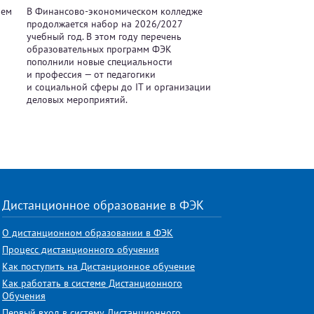
аем
В Финансово-экономическом колледже
продолжается набор на 2026/2027
учебный год. В этом году перечень
образовательных программ ФЭК
пополнили новые специальности
и профессия — от педагогики
и социальной сферы до IT и организации
деловых мероприятий.
Дистанционное образование в ФЭК
О дистанционном образовании в ФЭК
Процесс дистанционного обучения
Как поступить на Дистанционное обучение
Как работать в системе Дистанционного
Обучения
Первый вход в систему Дистанционного