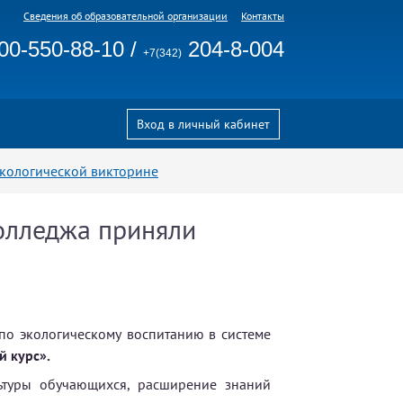
Сведения об образовательной организации
Контакты
00-550-88-10
/
204-8-004
+7(342)
Вход в личный кабинет
экологической викторине
олледжа приняли
по экологическому воспитанию в системе
 курс».
ьтуры обучающихся, расширение знаний