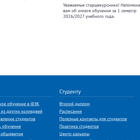
Уважаемые старшекурсники! Напомин
вам об оплате обучения за 1 семестр
2026/2027 учебного года.
Студенту
ное обучение в ФЭК
Второй диплом
 из других колледжей
Расписание
овление студентов
Полезные контакты для студентов
ь обучение
Практика студентов
 общежития
Центр карьеры