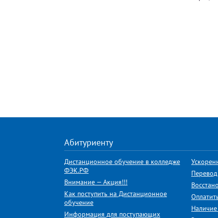
Абитуриенту
Дистанционное обучение в колледже
Ускорен
ФЭК.РФ
Перевод
Внимание — Акция!!!
Восстан
Как поступить на Дистанционное
Оплатит
обучение
Наличие
Информация для поступающих