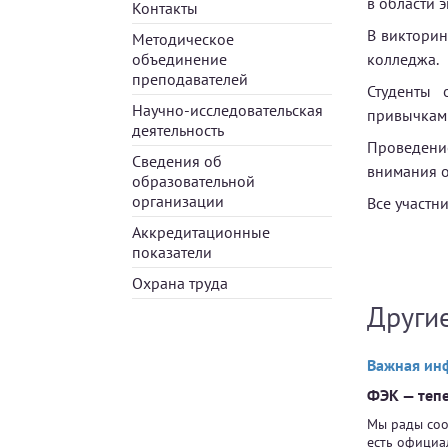
в области 
Контакты
В викторин
Методическое
объединение
колледжа.
преподавателей
Студенты 
Научно-исследовательская
привычкам
деятельность
Проведени
Сведения об
внимания 
образовательной
организации
Все участн
Аккредитационные
показатели
Охрана труда
Други
Важная ин
ФЭК — тепе
Мы рады соо
есть официа