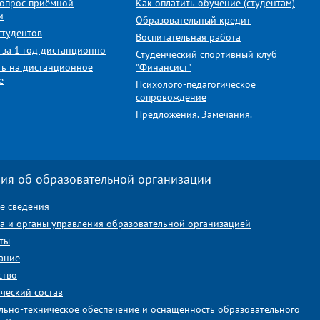
вопрос приёмной
Как оплатить обучение (студентам)
и
Образовательный кредит
студентов
Воспитательная работа
 за 1 год дистанционно
Студенческий спортивный клуб
ть на дистанционное
"Финансист"
е
Психолого-педагогическое
сопровождение
Предложения. Замечания.
ия об образовательной организации
е сведения
ра и органы управления образовательной организацией
ты
ание
ство
ческий состав
льно-техническое обеспечение и оснащенность образовательного